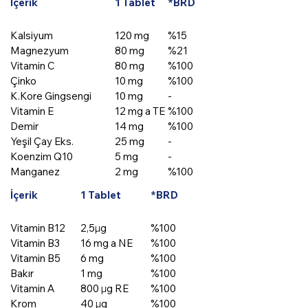
İçerik
1 Tablet
*BRD
Kalsiyum
120 mg
%15
Magnezyum
80 mg
%21
Vitamin C
80 mg
%100
Çinko
10 mg
%100
K.Kore Gingsengi
10 mg
-
Demir
Vitamin E
12 mg a TE
%100
Demir
14 mg
%100
Yeşil Çay Eks.
25 mg
-
Koenzim Q10
5 mg
-
Manganez
2 mg
%100
Vitamin B2
1,4 mg
%100
İçerik
1 Tablet
*BRD
Vitamin B12
2,5µg
%100
Vitamin B3
16 mg a NE
%100
Vitamin B5
6 mg
%100
Bakır
1 mg
%100
Vitamin A
800 µg RE
%100
Krom
40 µg
%100