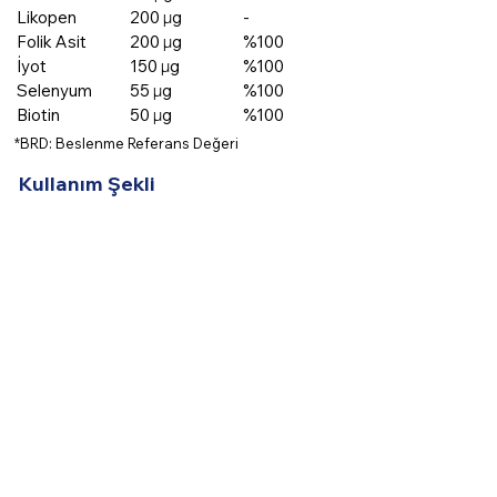
Likopen
200 µg
-
Folik Asit
200 µg
%100
İyot
150 µg
%100
Selenyum
55 µg
%100
Biotin
50 µg
%100
*BRD: Beslenme Referans Değeri
Kullanım Şekli
11 yaş ve üzeri bireylerde günde 1
efervesan tabletin bir bardak suda
(240 ml) çözündürülerek tüketilmesi
tavsiye edilir.
Gluten İçermez
Şeker İçermez