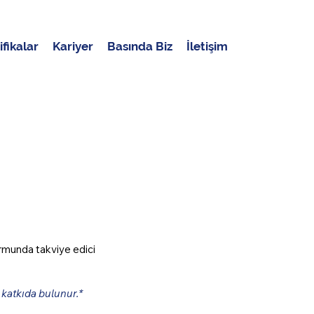
ifikalar
Kariyer
Basında Biz
İletişim
ormunda takviye edici
 katkıda bulunur.*